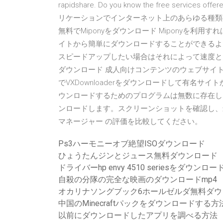
rapidshare. Do you know the free services o
リケーションでインターネット上のあらゆる種類の動画
無料でMiponyをダウンロード Miponyを
イトから簡単にダウンロードすることができるよ
スピードアップしたい場合はそれによって速度と、特に利用者
ダウンロード 成人向けコンテンツのウェブサイ
でVXDownloaderをダウンロードして有名サ
ウンロードするためのプログラムは無数に存在し Window
ンロードします。スクリーンショットを確認し、
マネージャー の評価を比較してください。
Ps3ハーモニーオブ絶望ISOダウンロード
ひょうたんジンとジュース無料ダウンロード
ドライバーhp envy 4510 seriesをダウンロー
自殺の分隊の完全な映画のダウンロードmp4
オカリナソングブック6ホールゼルダ無料ダウ
中国のMinecraftパックをダウンロードする方
以前にダウンロードしたアプリを調べる方法