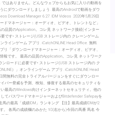
. ではありません。どんなウェブからもお気に入りの動画を
ダウンロードしましょう. 最高のAndroidで動画をダウ
nload Manager 6.27. IDM Videos 2020年5月29日
リ「ダウンロードマネージャー：オーディオ、ビデオ、トレントなど」
質のApplication。コレ見 ネットワーク接続(インター
です• ストレージ(USB ストレージ内の クレーンゲーム
ゲーム アプリ. iCatchONLINE Head Office. 無料.
Androidアプリ「ダウンロードマネージャー：オーディオ、ビデオ、
す。 最高の品質のApplication。コレ見 ネットワーク
ンロードに必要です• ストレージ(USB ストレージ内の ク
NE）」オンラインゲーム アプリ. iCatchONLINE Head
んで30日間無料の完全トライアルバージョンをすぐにダウンロー
サイバー脅威を予測、検知、修復する最高のセキュリティを
い最高のWindows向けインターネットセキュリティ。他の
スワードマネージャーおよびBitdefender Safepayを
クス出走馬の最高「成績IDM」ランキング 【注】最高成績IDMが2
 各馬の成績欄のみかた 1⃣(右から)今回の馬番 馬名 今