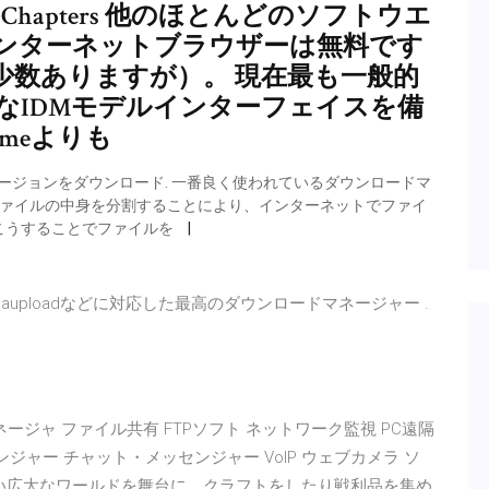
hapters 他のほとんどのソフトウエ
ンターネットブラウザーは無料です
少数ありますが）。 現在最も一般的
なIDMモデルインターフェイスを備
omeよりも
Plusの最新バージョンをダウンロード. 一番良く使われているダウンロードマ
r Plusはファイルの中身を分割することにより、インターネットでファイ
こうすることでファイルを
Megauploadなどに対応した最高のダウンロードマネージャー .
ージャ ファイル共有 FTPソフト ネットワーク監視 PC遠隔
ンジャー チャット・メッセンジャー VoIP ウェブカメラ ソ
ない広大なワールドを舞台に、クラフトをしたり戦利品を集め