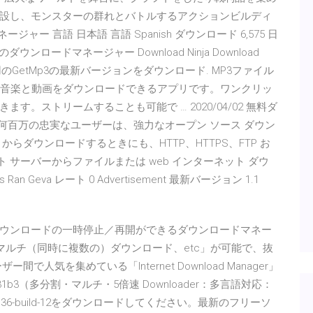
設し、モンスターの群れとバトルするアクションビルディ
ー 言語 日本語 言語 Spanish ダウンロード 6,575 日
のダウンロードマネージャー Download Ninja Download
ows用のGetMp3の最新バージョンをダウンロード. MP3ファイル
p3は音楽と動画をダウンロードできるアプリです。ワンクリッ
。ストリームすることも可能で … 2020/04/02 無料ダ
の何百万の忠実なユーザーは、強力なオープン ソース ダウン
らダウンロードするときにも、HTTP、HTTPS、FTP お
リモート サーバーからファイルまたは web インターネット ダウ
Ran Geva レート 0 Advertisement 最新バージョン 1.1
い、ダウンロードの一時停止／再開ができるダウンロードマネー
、マルチ（同時に複数の）ダウンロード、etc」が可能で、抜
気を集めている「Internet Download Manager」
com/?v=631b3（多分割・マルチ・5倍速 Downloader：多言語対応：
 (IDM) 6.36-build-12をダウンロードしてください。最新のフリーソ