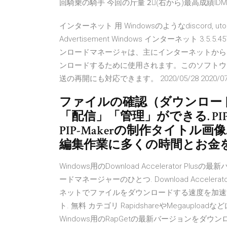
回騎乗の騎手 今回の斤量 2⃣(右から)最高成績ID
インターネット 用 Windowsのようなdiscord, ut
Advertisement Windows インターネット 3.5
ンロードマネージャは、主にインターネットから
ンロードするために使用されます。このソフトウ
送の再開にも対応できます。 2020/05/28 2020/07/15 
ファイルの確認（ダウンロード）. 
「配信」「管理」ができる. PI
PIP-Makerの制作タイトル
編集作業に多くの時間とお金を費や
Windows用のDownload Accelerator 
ードマネージャーのひとつ. Download Accel
ネットでファイルをダウンロードする速度を加速
ト. 無料 カテゴリ RapidshareやMegauplo
Windows用のRapGetの最新バージョンをダウンロード. Down