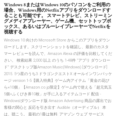
Windows 8またはWindows 10のパソコンをご利用の
場合、Windows用のNetflixアプリをダウンロードす
ることも可能です。 スマートテレビ、ストリーミン
グメディアプレーヤー、ゲーム機、セットトップボ
ックス、あるいはブルーレイプレーヤーでNetflixを
視聴する
Windows 10 向けの Microsoft Store からこのアプリをダウン
ロードします。スクリーンショットを確認し、最新のカスタ
マー レビューを読んで、Amazon Alexa の評価を比較してくだ
さい。 検索結果 2,000 以上 のうち 1-48件 "アプリ ダウンロー
ド" デスクトップ版Amazon Music(Windows) [ダウンロード]
2015. 5つ星のうち3 ドラゴンクエストX オールインワンパッケ
ージ version 1-5【購入特典】ゲーム内アイテム「黄金の花び
ら×10個」【Amazon.co.jp限定】ゲーム内で使える「超元気玉
5個+ふくびき券10枚」が手に入るアイテムコード 配信 -
Windows|ダウンロード版 Amazon Advertising 商品の露出でお
客様の関心と 反応を引き出す: Audible（オーディブル） 本
は、聴こう。 最初の1冊は無料: アマゾン ウェブ サービス