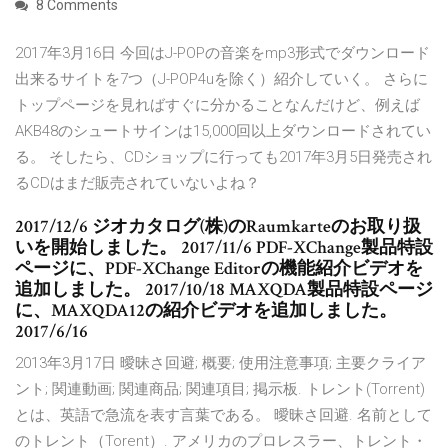
8 Comments
2017年3月16日 今回はJ-POPの音楽をmp3形式でダウンロード
出来るサイトを7つ（J-POP4uを除く）紹介していく。 さらに
トップページを見ればすぐに分かることなんだけど、例えば
AKB48のシュートサインは15,000回以上ダウンロードされてい
る。 そしたら、CDショップに行っても2017年3月5日発売され
るCDはまだ販売されていないよね？
2017/12/6 ジオカタログ(株)のRaumkarteのお取り扱
いを開始しました。 2017/11/6 PDF-XChange製品特設
ページに、PDF-XChange Editorの機能紹介ビデオを
追加しました。 2017/10/18 MAXQDA製品特設ページ
に、MAXQDA12の紹介ビデオを追加しました。
2017/6/16
2013年3月17日 曖昧さ回避; 概要; 使用注意事項; 主要クライア
ント; 関連動画; 関連商品; 関連項目; 掲示板. トレント(Torrent)
とは、英語で急流を表す言葉である。 曖昧さ回避. 名前として
のトレント（Torent）. アメリカのプロレスラー、トレント・