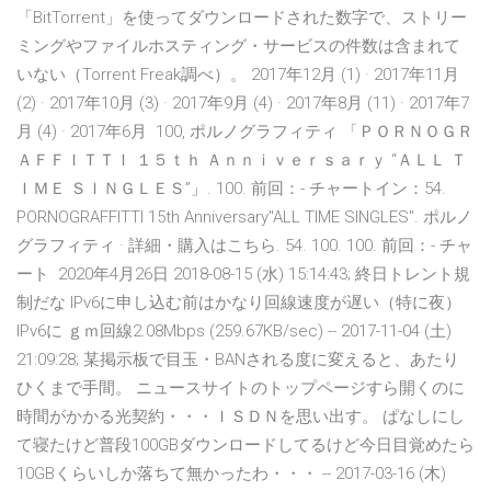
「BitTorrent」を使ってダウンロードされた数字で、ストリー
ミングやファイルホスティング・サービスの件数は含まれて
いない（Torrent Freak調べ）。 2017年12月 (1) · 2017年11月
(2) · 2017年10月 (3) · 2017年9月 (4) · 2017年8月 (11) · 2017年7
月 (4) · 2017年6月 100, ポルノグラフィティ 「ＰＯＲＮＯＧＲ
ＡＦＦＩＴＴＩ １５ｔｈ Ａｎｎｉｖｅｒｓａｒｙ “ＡＬＬ Ｔ
ＩＭＥ ＳＩＮＧＬＥＳ”」. 100. 前回：- チャートイン：54.
PORNOGRAFFITTI 15th Anniversary"ALL TIME SINGLES". ポルノ
グラフィティ · 詳細・購入はこちら. 54. 100. 100. 前回：- チャ
ート 2020年4月26日 2018-08-15 (水) 15:14:43; 終日トレント規
制だな IPv6に申し込む前はかなり回線速度が遅い（特に夜）
IPv6に ｇｍ回線2.08Mbps (259.67KB/sec) -- 2017-11-04 (土)
21:09:28; 某掲示板で目玉・BANされる度に変えると、あたり
ひくまで手間。 ニュースサイトのトップページすら開くのに
時間がかかる光契約・・・ＩＳＤＮを思い出す。 ぱなしにし
て寝たけど普段100GBダウンロードしてるけど今日目覚めたら
10GBくらいしか落ちて無かったわ・・・ -- 2017-03-16 (木)