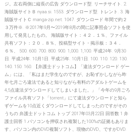
ジ。左右両側に縦長の広告 ダウンロード型. リーチサイト. 2.
海賊版サイトＢ nyaa.si. 1553. ダウンロード型. トレント. 3. 海
賊版サイトＣ manga-zip.net. 1047. ダウンロード 年間で約２
３万件※. ※2017年9月〜2019年8月の間に記事照会ソフトを使
用して発見したもの。 海賊版サイト：４２．１％、ファイル
共有ソフト：２０．８％、投稿型サイト・掲示板：３４．
６％、 500. 600. 700. 800. 900. 1,000. 1,100. 平成24年. 9月30
日. 平成24年. 10月1日. 平成25年. 10月1日. 100. 110. 120. 130.
140. 150. 160. 【弁護士ドットコム】「違法ダウンロード ゲー
ム」には、「私はまだ学生なのですが、お恥ずかしながら昨
年七月ごろ違法であると知りながら有料のアダルトゲームを
4,5点違法ダウンロードしてしまいました。」「今年の9月ごろ
ファイル共有ソフト「torrent」にて違法ダウンロードと知ら
ずゲームを10点近くダウンロードしてしまったのですがその
うちの 弁護士ドットコム トップ 2017年03月22日 回答数 1 弁
護士回答 1 パソコンを押収され複製した100%の証拠もありま
す、パソコン内のDVD複製ソフト、現物のDVD、ですがDVD.