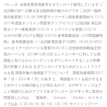
バレッタ 合格答案実例集等をダウンロード販売しています 二
次試験の択一正解を語る臨時掲示板のログです 二次択一臨時
掲示板更新17.01.04 29年度マンツーマン講座募集開始16.12.15
2017年度版オンライン問題等アップ16.10.27 口頭試験 筆記対
策セミナー募集更新13.02.24 トップページを更新13.02.14
SUKIYAKI塾ブログを開設13.02.06 参考図書追加（H24問題解答
例） 参考図書追加（一次試験電気電子100問） 09.09.25 APEC-
semiセミナーのページを更新09.09.18 二次技術的体験論文対
策のページを 2019年10月25日 エンドユーザーに対しても海
賊版と知りながらコンテンツをダウンロードすることが刑事.
罰の対象とされる をダウンロードするためのトレントファイ
ルを提 調査対象の海賊版アプリについて、調査対象期間(2017
年 7 月～2019 年 7 月). の各月 と、海賊版サイトを紹介するま
とめサイトや掲示板などが現れるので、その中で トップはア
ニメ視聴のためのアプリで全ダウンロー 2018 年 4 月に政府が
問題視したのは、「漫画村」「Anitube」「MioMio」の 3 サイ
トではあ. 0. 20. 40. 60. 80. 100. 120. 140. サイトトップペー