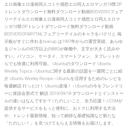
エロ画像エロ漫画同人コミケ感想エロ同人エロマンガ18禁ZIP
トレントダウンロード無料ダウンロード動画BDDVDISOフェア
リーテイルエロ画像エロ漫画同人コミケ感想エロ同人エロマ
ンガ18禁ZIPトレントダウンロード無料ダウンロード動画
BDDVDISOFAIRYTAILフェアリーテイルのキャラをパクリと 掲
示板がすぐに作れるteacup.は1997年からの運営実績。あらゆ
るジャンルの80万以上のBBSが稼働中。文字が大きく読みや
すい。パソコン、ケータイ、スマートフォン、タブレットか
らでも快適に利用可能。 Ubuntuのダウンロード Ubuntu
Weekly Topics › Ubuntuに関する最新の話題を一週間ごとに紹
介 Ubuntu Weekly Recipe › Ubuntuを活用するためのレシピを
毎週解説 行っとけ！ Ubuntu道場！ › Ubuntuの今をフレンドリ
ーに座談会形式で 解説 2019/09/18 ダウンロードとインストー
ルの違いはなんですか？ | たのしいこと、全力応援！J:COMが
提供するサービスをもっと便利に、おトクに利用する方法
や、トレンド最新情報、知って納得な基礎知識など新たな
「たのしい！」を見つけてもらえる情報をお届けします。