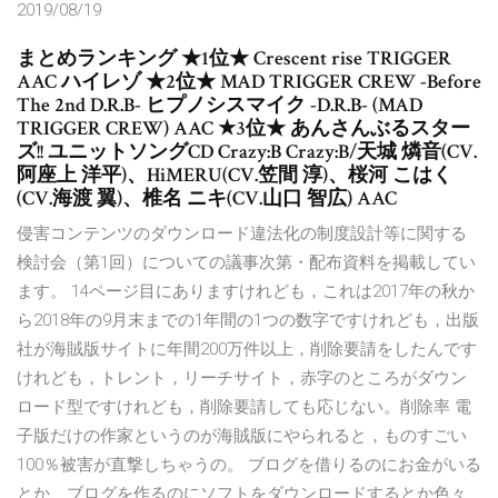
2019/08/19
まとめランキング ★1位★ Crescent rise TRIGGER
AAC ハイレゾ ★2位★ MAD TRIGGER CREW -Before
The 2nd D.R.B- ヒプノシスマイク -D.R.B- (MAD
TRIGGER CREW) AAC ★3位★ あんさんぶるスター
ズ!! ユニットソングCD Crazy:B Crazy:B/天城 燐音(CV.
阿座上 洋平)、HiMERU(CV.笠間 淳)、桜河 こはく
(CV.海渡 翼)、椎名 ニキ(CV.山口 智広) AAC
侵害コンテンツのダウンロード違法化の制度設計等に関する
検討会（第1回）についての議事次第・配布資料を掲載してい
ます。 14ページ目にありますけれども，これは2017年の秋か
ら2018年の9月末までの1年間の1つの数字ですけれども，出版
社が海賊版サイトに年間200万件以上，削除要請をしたんです
けれども，トレント，リーチサイト，赤字のところがダウン
ロード型ですけれども，削除要請しても応じない。削除率 電
子版だけの作家というのが海賊版にやられると，ものすごい
100％被害が直撃しちゃうの。 ブログを借りるのにお金がいる
とか、ブログを作るのにソフトをダウンロードするとか色々