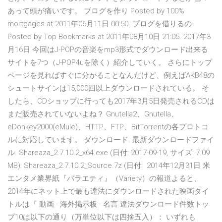
あって頭が痛いです。 ブログを作り Posted by 100%
mortgages at 2011年06月11日 00:50. ブログを借りるの
Posted by Top Bookmarks at 2011年08月10日 21:05. 2017年3
月16日 今回はJ-POPの音楽をmp3形式でダウンロード出来る
サイトを7つ（J-POP4uを除く）紹介していく。 さらにトップ
ページを見ればすぐに分かることなんだけど、例えばAKB48の
シュートサインは15,000回以上ダウンロードされている。 そ
したら、CDショップに行っても2017年3月5日発売されるCDは
まだ販売されていないよね？ Gnutella2、Gnutella、
eDonkey2000(eMule)、HTTP、FTP、BitTorrentの各プロトコ
ルに対応しています。 ダウンロード. 最新ダウンロードファイ
ル. Shareaza_2.7.10.2_x64.exe (日付: 2017-09-19, サイズ: 7.09
MB); Shareaza_2.7.10.2_Source.7z (日付: 2014年12月31日 米
エンタメ業界紙『バラエティ』（Variety）の報道よると、
2014年にネット上で最も違法にダウンロードされた映画タイ
トルは『 動画 · 海外掲示板 · 名言 違法ダウンロード件数トッ
プ10は以下の通り（万単位以下は四捨五入）： いずれも