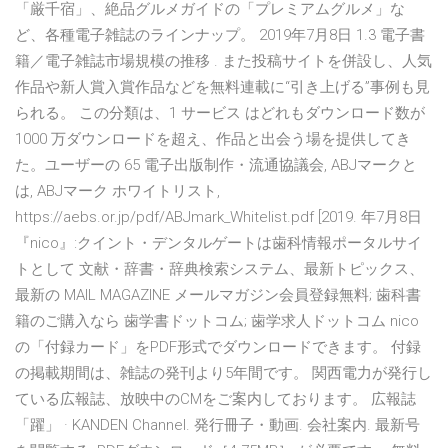
「厳千宿」、絶品グルメガイドの「プレミアムグルメ」な
ど、各種電子雑誌のラインナップ。 2019年7月8日 1.3 電子書
籍／電子雑誌市場規模の推移 . また投稿サイトを併設し、人気
作品や新人賞入賞作品などを無料連載に“引き上げる”事例も見
られる。 この分類は、1 サービス はどれもダウンロード数が
1000 万ダウンロードを超え、作品と出会う場を提供してき
た。ユーザーの 65 電子出版制作・流通協議会, ABJマークと
は, ABJマーク ホワイトリスト,
https://aebs.or.jp/pdf/ABJmark_Whitelist.pdf [2019. 年7月8日
『nico』:クイント・デンタルゲートは歯科情報ポータルサイ
トとして 文献・辞書・辞典検索システム、最新トピックス、
最新の MAIL MAGAZINE メールマガジン会員登録無料; 歯科書
籍のご購入なら 歯学書ドットコム; 歯学求人ドットコム nico
の「付録カード」をPDF形式でダウンロードできます。 付録
の掲載期間は、雑誌の発刊より5年間です。 関西電力が発行し
ている広報誌、放映中のCMをご案内しております。 広報誌
「躍」 · KANDEN Channel. 発行冊子・動画. 会社案内. 最新号