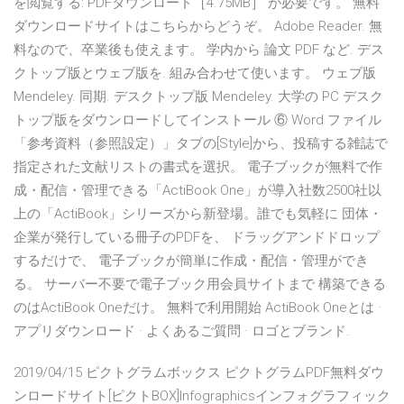
を閲覧する: PDFダウンロード［4.75MB］ が必要です。 無料
ダウンロードサイトはこちらからどうぞ。 Adobe Reader. 無
料なので、卒業後も使えます。 学内から 論文 PDF など. デス
クトップ版とウェブ版を. 組み合わせて使います。 ウェブ版
Mendeley. 同期. デスクトップ版 Mendeley. 大学の PC デスク
トップ版をダウンロードしてインストール ⑥ Word ファイル
「参考資料（参照設定）」タブの[Style]から、投稿する雑誌で
指定された文献リストの書式を選択。 電子ブックが無料で作
成・配信・管理できる「ActiBook One」が導入社数2500社以
上の「ActiBook」シリーズから新登場。誰でも気軽に 団体・
企業が発行している冊子のPDFを、 ドラッグアンドドロップ
するだけで、 電子ブックが簡単に作成・配信・管理ができ
る。 サーバー不要で電子ブック用会員サイトまで 構築できる
のはActiBook Oneだけ。 無料で利用開始 ActiBook Oneとは ·
アプリダウンロード · よくあるご質問 · ロゴとブランド.
2019/04/15 ピクトグラムボックス ピクトグラムPDF無料ダウ
ンロードサイト[ピクトBOX]Infographicsインフォグラフィック