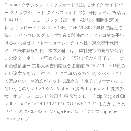
Flipcard クラシック フリップカード 雑誌 モザイク サイドバ
ー スナップショット タイムスライド 最新 日付 ラベル 投稿者
無料 リットーミュージック【電子版】4雑誌を期間限定"無
料"ダウンロード！ STAY HOME, LOVE MUSIC『無料で読んで
弾く！ インプレスグループで音楽関連のメディア事業を手掛
ける株式会社リットーミュージック（本社：東京都千代田
区、代表取締役社長：松本大輔）は、弊社発行の楽器や音楽
この論文、ネットで読めるの？ ー15分で分かる電子ジャーナ
ル基礎講座ー 京都大学吉田南総合図書館 2016.7.11－7.15読み
たい論文がある！ •でも、どこで読めるの？ •なるべくラクし
て読みたい… ⇒論文がネットで読める 「電子ジャーナル」っ
ていうものが 2013/08/22 Posted in 漫画 Tagged with 魔法少
女・オブ・ジ・エンド 漫画 無料 ダウンロード zip Magical Girl
of the End 16 15 14 13 12 11 10 9 8 7 6 5 4 3 2 1 まんが まとめ
サイト ネタバレ Rar dl Manga Raw 2ch ピクシブ 2 iphone
news ブログ