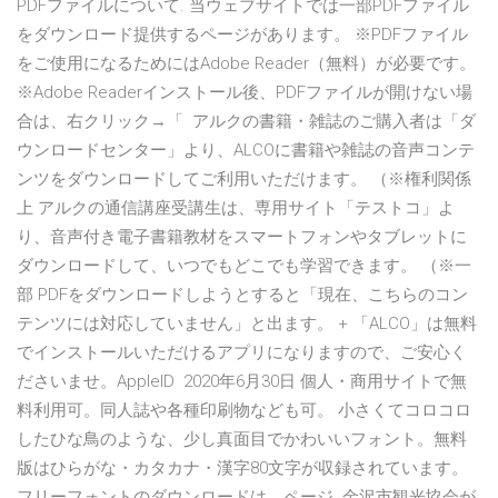
PDFファイルについて. 当ウェブサイトでは一部PDFファイル
をダウンロード提供するページがあります。 ※PDFファイル
をご使用になるためにはAdobe Reader（無料）が必要です。
※Adobe Readerインストール後、PDFファイルが開けない場
合は、右クリック→「 アルクの書籍・雑誌のご購入者は「ダ
ウンロードセンター」より、ALCOに書籍や雑誌の音声コンテ
ンツをダウンロードしてご利用いただけます。 （※権利関係
上 アルクの通信講座受講生は、専用サイト「テストコ」よ
り、音声付き電子書籍教材をスマートフォンやタブレットに
ダウンロードして、いつでもどこでも学習できます。 （※一
部 PDFをダウンロードしようとすると「現在、こちらのコン
テンツには対応していません」と出ます。 + 「ALCO」は無料
でインストールいただけるアプリになりますので、ご安心く
ださいませ。AppleID 2020年6月30日 個人・商用サイトで無
料利用可。同人誌や各種印刷物なども可。 小さくてコロコロ
したひな鳥のような、少し真面目でかわいいフォント。無料
版はひらがな・カタカナ・漢字80文字が収録されています。
フリーフォントのダウンロードは、ページ 金沢市観光協会が