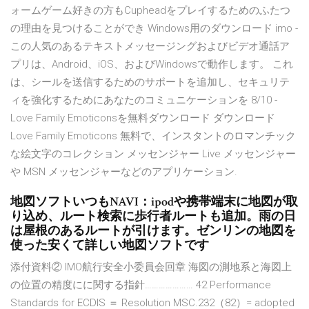
ォームゲーム好きの方もCupheadをプレイするためのふたつ
の理由を見つけることができ Windows用のダウンロード imo -
この人気のあるテキストメッセージングおよびビデオ通話ア
プリは、Android、iOS、およびWindowsで動作します。 これ
は、シールを送信するためのサポートを追加し、セキュリテ
ィを強化するためにあなたのコミュニケーションを 8/10 -
Love Family Emoticonsを無料ダウンロード ダウンロード
Love Family Emoticons 無料で、インスタントのロマンチック
な絵文字のコレクション メッセンジャー Live メッセンジャー
や MSN メッセンジャーなどのアプリケーション.
地図ソフトいつもNAVI：ipodや携帯端末に地図が取
り込め、ルート検索に歩行者ルートも追加。雨の日
は屋根のあるルートが引けます。ゼンリンの地図を
使った安くて詳しい地図ソフトです
添付資料② IMO航行安全小委員会回章 海図の測地系と海図上
の位置の精度にに関する指針………………… 42 Performance
Standards for ECDIS ＝ Resolution MSC.232（82）= adopted