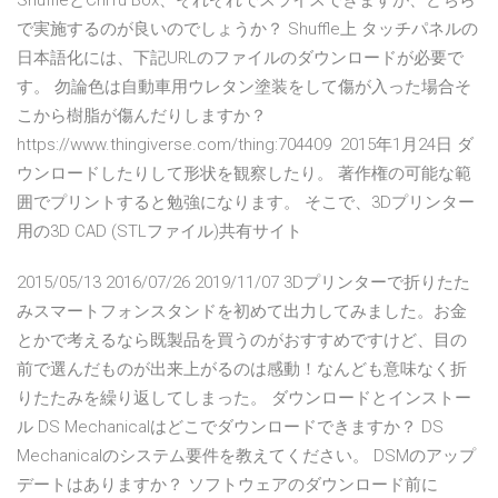
ShuffleとChiTu Box、それぞれでスライスできますが、どちら
で実施するのが良いのでしょうか？ Shuffle上 タッチパネルの
日本語化には、下記URLのファイルのダウンロードが必要で
す。 勿論色は自動車用ウレタン塗装をして傷が入った場合そ
こから樹脂が傷んだりしますか？
https://www.thingiverse.com/thing:704409 2015年1月24日 ダ
ウンロードしたりして形状を観察したり。 著作権の可能な範
囲でプリントすると勉強になります。 そこで、3Dプリンター
用の3D CAD (STLファイル)共有サイト
2015/05/13 2016/07/26 2019/11/07 3Dプリンターで折りたた
みスマートフォンスタンドを初めて出力してみました。お金
とかで考えるなら既製品を買うのがおすすめですけど、目の
前で選んだものが出来上がるのは感動！なんども意味なく折
りたたみを繰り返してしまった。 ダウンロードとインストー
ル DS Mechanicalはどこでダウンロードできますか？ DS
Mechanicalのシステム要件を教えてください。 DSMのアップ
デートはありますか？ ソフトウェアのダウンロード前に