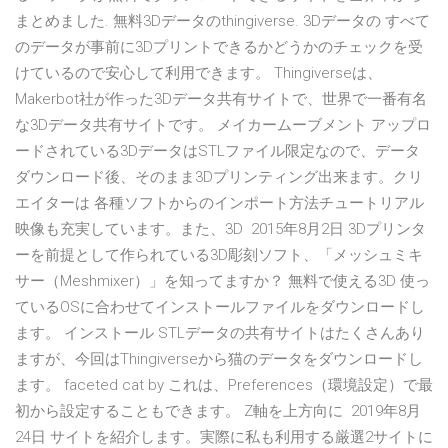
まとめました. 無料3Dデータのthingiverse. 3Dデータの すべて
のデータが事前に3Dプリントできるかどうかのチェックを受
けているので安心して利用できます。 Thingiverseは、
Makerbot社が作った3Dデータ共有サイトで、世界で一番有名
な3Dデータ共有サイトです。 メイカームーブメント アップロ
ードされている3DデータはSTLファイル限定なので、データ
ダウンロード後、そのまま3Dプリンティング出来ます。クリ
エイターは 各種ソフトからのインポート方法チュートリアル
映像も充実しています。また、3D 2015年8月2日 3Dプリンタ
ーを前提として作られている3D彫刻ソフト、「メッシュミキ
サー（Meshmixer）」を知ってますか？ 無料で使える3D 使っ
ているOSに合わせてインストールファイルをダウンロードし
ます。 インストール STLデータの共有サイトはたくさんあり
ますが、今回はThingiverseから猫のデータをダウンロードし
ます。 faceted cat by これは、Preferences（環境設定）で最
初から設定することもできます。 Z軸を上方向に 2019年8月
24日 サイトを紹介します。実際に私も利用する厳選2サイトに