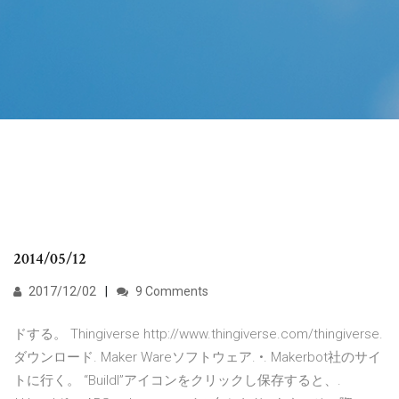
2014/05/12
2017/12/02
9 Comments
ドする。 Thingiverse http://www.thingiverse.com/thingiverse.
ダウンロード. Maker Wareソフトウェア. •. Makerbot社のサイ
トに行く。 “Buildl”アイコンをクリックし保存すると、.