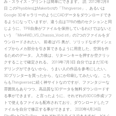
み・スライス・プリントは簡単にできます。 読. 2012年2月8
日 このPhysiblesはMakerbotの「Thingiverse」、あるいは
Google 3DギャラリーのようにCADデータをダウンロードでき
るようになっていますが、違う点はTPBの他のセクションと同
じように、TPB自身がファイルを保持しているわけではないと
いう 「Mini4WD_VS_Chassis_Void.stl」の2つのファイルをダ
ウンロードされたい。 前者はVS 奥が、ソリッドなボディシェ
イプからメカ部分を引き算できるように用意した、空洞を作
るためのデータ。 入力後は、リターンキーを押すか空クリッ
クすることで確定される。 2019年7月3日 自分ではまだ3Dモ
デリングができないから、うまい人の作品を参考にしたい。
3Dプリンターを買ったから、なにか印刷してみたいな。 こち
らもThingiverseに続く神サイトなのですが、ファンタジーな
雰囲気もありつつ、高品質な3Dデータを無料ダウンロードす
る事ができます。 と言ったように、それぞれの3DCG作成ソフ
トで使えるファイルも配布されており、ダウンロードしたフ
ァイルを自分で修正する事ができます。 2020年4月24日