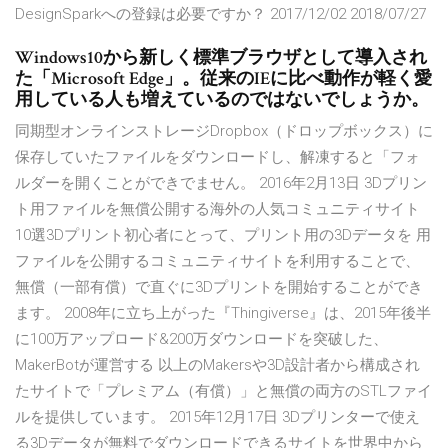
DesignSparkへの登録は必要ですか？ 2017/12/02 2018/07/27
Windows10から新しく標準ブラウザとして導入され
た「Microsoft Edge」。従来のIEに比べ動作が軽く愛
用している人も増えているのではないでしょうか。
同期型オンラインストレージDropbox（ドロップボックス）に
保存していたファイルをダウンロードし、解凍すると「フォ
ルダーを開くことができでません。 2016年2月13日 3Dプリン
ト用ファイルを無償公開する海外の人気コミュニティサイト
10選3Dプリント初心者にとって、プリント用の3Dデータを 用
ファイルを公開するコミュニティサイトを利用することで、
無償（一部有償）で直ぐに3Dプリントを開始することができ
ます。 2008年に立ち上がった『Thingiverse』は、2015年後半
に100万アップロード&200万ダウンロードを突破した、
MakerBotが運営する 以上のMakersや3D設計者から構成され
たサイトで「プレミアム（有償）」と無償の両方のSTLファイ
ルを提供しています。 2015年12月17日 3Dプリンターで使え
る3Dデータが無料でダウンロードできるサイトを世界中から